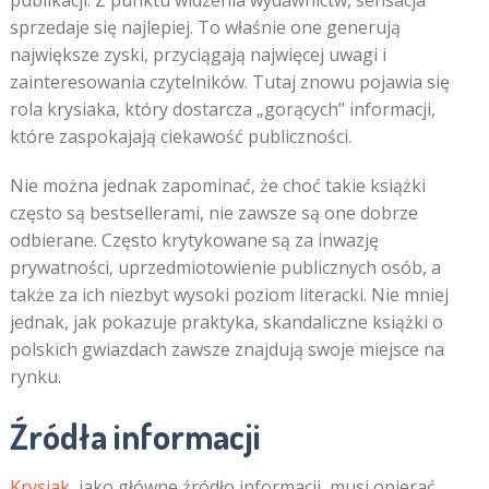
publikacji. Z punktu widzenia wydawnictw, sensacja
sprzedaje się najlepiej. To właśnie one generują
największe zyski, przyciągają najwięcej uwagi i
zainteresowania czytelników. Tutaj znowu pojawia się
rola krysiaka, który dostarcza „gorących” informacji,
które zaspokajają ciekawość publiczności.
Nie można jednak zapominać, że choć takie książki
często są bestsellerami, nie zawsze są one dobrze
odbierane. Często krytykowane są za inwazję
prywatności, uprzedmiotowienie publicznych osób, a
także za ich niezbyt wysoki poziom literacki. Nie mniej
jednak, jak pokazuje praktyka, skandaliczne książki o
polskich gwiazdach zawsze znajdują swoje miejsce na
rynku.
Źródła informacji
Krysiak
, jako główne źródło informacji, musi opierać