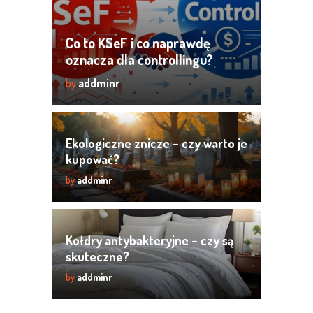
Co to KSeF i co naprawdę
oznacza dla controllingu?
by
addminr
Ekologiczne znicze – czy warto je
kupować?
by
addminr
Kołdry antybakteryjne – czy są
skuteczne?
by
addminr