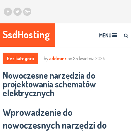
SsdHosting
MENU
Bez kategorii
by
addminr
on
25 kwietnia 2024
Nowoczesne narzędzia do
projektowania schematów
elektrycznych
Wprowadzenie do
nowoczesnych narzędzi do