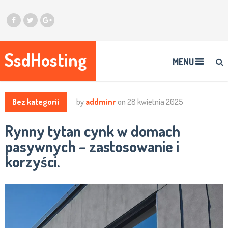
SsdHosting
MENU
Bez kategorii
by
addminr
on
28 kwietnia 2025
Rynny tytan cynk w domach
pasywnych – zastosowanie i
korzyści.