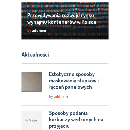
Przewidywania rozwoju rynku
wynajmu kontenerów w Polsce
by
addminr
Aktualności
Estetyczne sposoby
maskowania słupków i
łączeń panelowych
by
addminr
Sposoby podania
korbaczy wędzonych na
przyjęciu