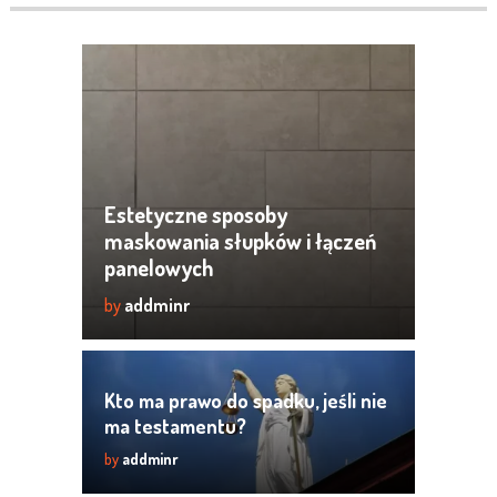
Estetyczne sposoby
maskowania słupków i łączeń
panelowych
by
addminr
Kto ma prawo do spadku, jeśli nie
ma testamentu?
by
addminr