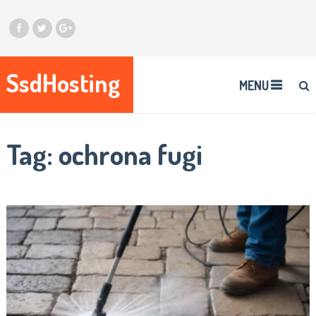
SsdHosting
MENU
Tag:
ochrona fugi