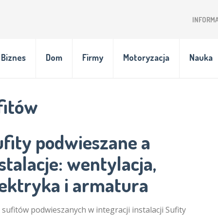
INFORM
Biznes
Dom
Firmy
Motoryzacja
Nauka
fitów
ufity podwieszane a
stalacje: wentylacja,
lektryka i armatura
 sufitów podwieszanych w integracji instalacji Sufity