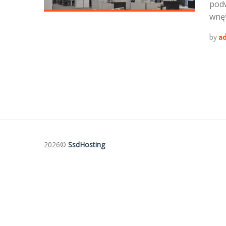
podw
wnęt
by
a
2026©
SsdHosting