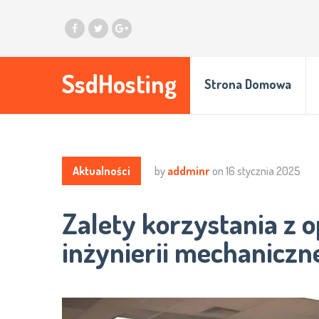
SsdHosting
Strona Domowa
Aktualności
by
addminr
on
16 stycznia 2025
Zalety korzystania z
inżynierii mechaniczn